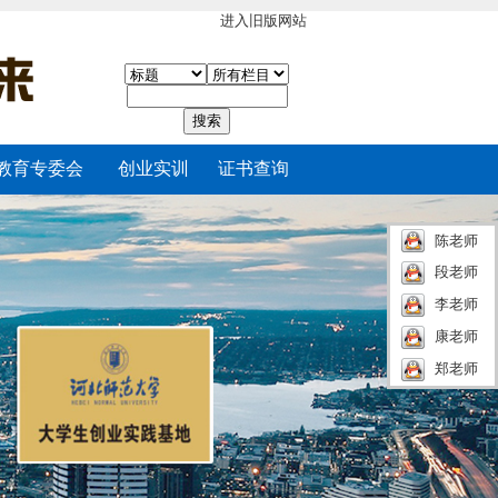
进入旧版网站
教育专委会
创业实训
证书查询
陈老师
段老师
李老师
康老师
郑老师